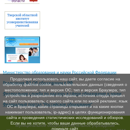
Министерство образования и науки Российской Федерации
Продолжая использовать наш сайт, вы даете согласие на
Реализация ФЗ Об образовании в РФ
обработку файлов cookie, пользовательских данных (сведения о
местоположении; тип и версия ОС; тип и версия Браузера; тип
Федеральная служба по надзору в сфере образования и науки
устройства и разрешение его экрана; источник откуда пришел
на сайт пользователь; с какого сайта или по какой рекламе; язык
Федералный портал "Российское образование"
ОС и Браузера; какие страницы открывает и на какие кнопки
нажимает пользователь; ip-адрес) в целях функционирования
сайта и проведения статистических исследований и обзоров.
Если вы не хотите, чтобы ваши данные обрабатывались,
Муниципальное общеобразовательное учреждение
покиньте сайт.