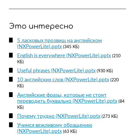
Это интересно
5 ласковых прозвищ на английском
(NXPowerLite).pptx
(345 КБ)
English is everywhere (NXPowerLite).pptx
(210
КБ)
Useful phrases (NXPowerLite).pptx
(930 КБ)
10 английских слов (NXPowerLite).pptx
(220
КБ)
Английские фразы, которые не стоит
переводить буквально (NXPowerLite).pptx
(84
КБ)
Почему трудно (NXPowerLite).pptx
(273 КБ)
Учимся вежливому обращению
(NXPowerLite).pptx
(63 КБ)