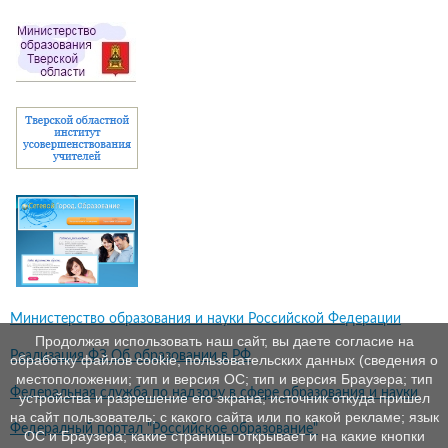
Министерство образования и науки Российской Федерации
Продолжая использовать наш сайт, вы даете согласие на
Реализация ФЗ Об образовании в РФ
обработку файлов cookie, пользовательских данных (сведения о
местоположении; тип и версия ОС; тип и версия Браузера; тип
Федеральная служба по надзору в сфере образования и науки
устройства и разрешение его экрана; источник откуда пришел
на сайт пользователь; с какого сайта или по какой рекламе; язык
Федералный портал "Российское образование"
ОС и Браузера; какие страницы открывает и на какие кнопки