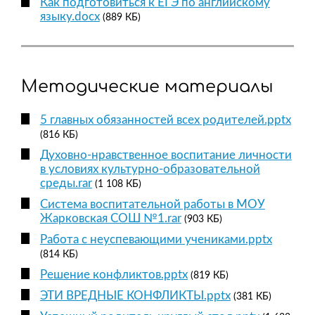
Как подготовиться к ЕГЭ по английскому
языку.docx
(889 КБ)
Методические материалы
5 главных обязанностей всех родителей.pptx
(816 КБ)
Духовно-нравственное воспитание личности
в условиях культурно-образовательной
среды.rar
(1 108 КБ)
Система воспитательной работы в МОУ
Жарковская СОШ №1.rar
(903 КБ)
Работа с неуспевающими учениками.pptx
(814 КБ)
Решение конфликтов.pptx
(819 КБ)
ЭТИ ВРЕДНЫЕ КОНФЛИКТЫ.pptx
(381 КБ)