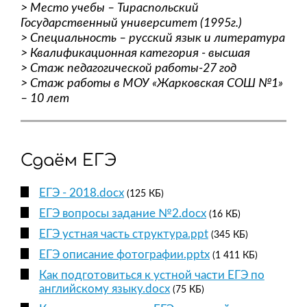
> Место учебы – Тираспольский
Государственный университет (1995г.)
> Специальность – русский язык и литература
> Квалификационная категория - высшая
> Стаж педагогической работы-27 год
> Стаж работы в МОУ «Жарковская СОШ №1»
– 10 лет
Сдаём ЕГЭ
ЕГЭ - 2018.docx
(125 КБ)
ЕГЭ вопросы задание №2.docx
(16 КБ)
ЕГЭ устная часть структура.ppt
(345 КБ)
ЕГЭ описание фотографии.pptx
(1 411 КБ)
Как подготовиться к устной части ЕГЭ по
английскому языку.docx
(75 КБ)