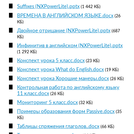
Suffixes (NXPowerLite).pptx
(1 442 КБ)
ВРЕМЕНА В АНГЛИЙСКОМ ЯЗЫКЕ.docx
(26
КБ)
Двойное отрицание (NXPowerLite).pptx
(687
КБ)
Инфинитив в английском (NXPowerLite).pptx
(1 292 КБ)
Конспект урока 5 класс.docx
(23 КБ)
Конспект урока What do English.docx
(19 КБ)
Конспект урока Хорошие манеры.docx
(26 КБ)
Контрольная работа по английскому языку
11 класс.docx
(26 КБ)
Мониторинг 5 класс.docx
(32 КБ)
Примеры образования форм Passive.docx
(35
КБ)
Таблицы спряжения глаголов..docx
(66 КБ)