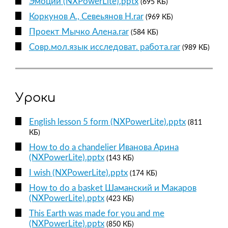
Эмоции (NXPowerLite).pptx
(695 КБ)
Коркунов А., Севеьянов Н.rar
(969 КБ)
Проект Мычко Алена.rar
(584 КБ)
Совр.мол.язык исследоват. работа.rar
(989 КБ)
Уроки
English lesson 5 form (NXPowerLite).pptx
(811
КБ)
How to do a chandelier Иванова Арина
(NXPowerLite).pptx
(143 КБ)
I wish (NXPowerLite).pptx
(174 КБ)
How to do a basket Шаманский и Макаров
(NXPowerLite).pptx
(423 КБ)
This Earth was made for you and me
(NXPowerLite).pptx
(850 КБ)