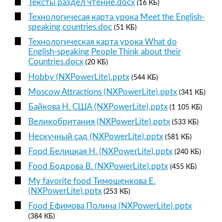
Тексты раздел чтение.docx
(16 КБ)
Технологичесая карта урока Meet the English-
speaking countries.doc
(51 КБ)
Технологическая карта урока What do
English-speaking People Think about their
Countries.docx
(20 КБ)
Hobby (NXPowerLite).pptx
(544 КБ)
Moscow Attractions (NXPowerLite).pptx
(341 КБ)
Байкова Н. США (NXPowerLite).pptx
(1 105 КБ)
Великобритания (NXPowerLite).pptx
(533 КБ)
Нескучный сад (NXPowerLite).pptx
(581 КБ)
Food Белицкая Н. (NXPowerLite).pptx
(240 КБ)
Food Бодрова В. (NXPowerLite).pptx
(455 КБ)
My favorite food Тимошенкова Е.
(NXPowerLite).pptx
(253 КБ)
Food Ефимова Полина (NXPowerLite).pptx
(384 КБ)