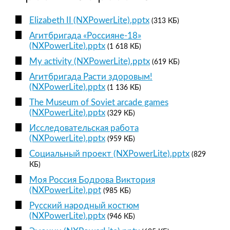
Elizabeth II (NXPowerLite).pptx
(313 КБ)
Агитбригада «Россияне-18»
(NXPowerLite).pptx
(1 618 КБ)
My activity (NXPowerLite).pptx
(619 КБ)
Агитбригада Расти здоровым!
(NXPowerLite).pptx
(1 136 КБ)
The Museum of Soviet arcade games
(NXPowerLite).pptx
(329 КБ)
Исследовательская работа
(NXPowerLite).pptx
(959 КБ)
Социальный проект (NXPowerLite).pptx
(829
КБ)
Моя Россия Бодрова Виктория
(NXPowerLite).ppt
(985 КБ)
Русский народный костюм
(NXPowerLite).pptx
(946 КБ)