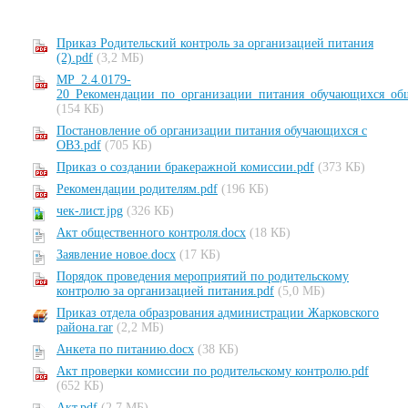
Приказ Родительский контроль за организацией питания
(2).pdf
(3,2 МБ)
МР_2.4.0179-
20_Рекомендации_по_организации_питания_обучающихся_общ
(154 КБ)
Постановление об организации питания обучающихся с
ОВЗ.pdf
(705 КБ)
Приказ о создании бракеражной комиссии.pdf
(373 КБ)
Рекомендации родителям.pdf
(196 КБ)
чек-лист.jpg
(326 КБ)
Акт общественного контроля.docx
(18 КБ)
Заявление новое.docx
(17 КБ)
Порядок проведения мероприятий по родительскому
контролю за организацией питания.pdf
(5,0 МБ)
Приказ отдела образрования администрации Жарковского
района.rar
(2,2 МБ)
Анкета по питанию.docx
(38 КБ)
Акт проверки комиссии по родительскому контролю.pdf
(652 КБ)
Акт.pdf
(2,7 МБ)