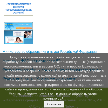
Министерство образования и науки Российской Федерации
Продолжая использовать наш сайт, вы даете согласие на
Реализация ФЗ Об образовании в РФ
обработку файлов cookie, пользовательских данных (сведения о
местоположении; тип и версия ОС; тип и версия Браузера; тип
Федеральная служба по надзору в сфере образования и науки
устройства и разрешение его экрана; источник откуда пришел
на сайт пользователь; с какого сайта или по какой рекламе; язык
Федералный портал "Российское образование"
ОС и Браузера; какие страницы открывает и на какие кнопки
нажимает пользователь; ip-адрес) в целях функционирования
сайта и проведения статистических исследований и обзоров.
Если вы не хотите, чтобы ваши данные обрабатывались,
Муниципальное общеобразовательное учреждение
покиньте сайт.
«Жарковская средняя общеобразовательная школа №1», 2016
Согласен
© Конструктор сайтов
Nubex.ru