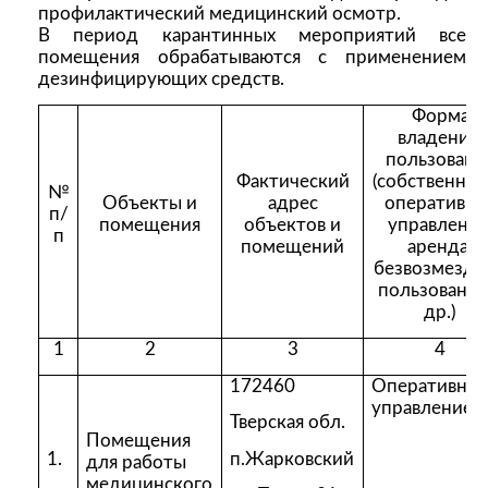
профилактический медицинский осмотр.
В период карантинных мероприятий все
помещения обрабатываются с применением
дезинфицирующих средств.
Форма
владения,
пользовани
Фактический
(собственнос
№
Объекты и
адрес
оперативно
п/
помещения
объектов и
управление
п
помещений
аренда,
безвозмездн
пользование
др.)
1
2
3
4
172460
Оперативно
управление
Тверская обл.
Помещения
1.
п.Жарковский
для работы
медицинского