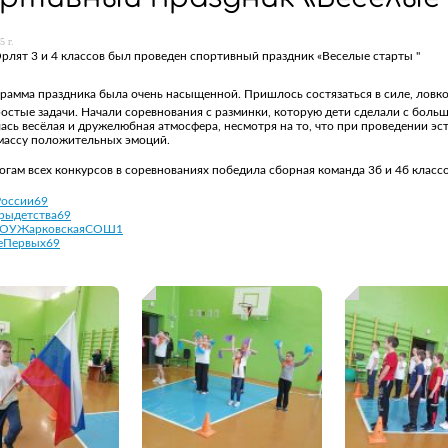
5 г.
рлят 3 и 4 классов был проведен спортивный праздник «Веселые старты "
рамма праздника была очень насыщенной. Пришлось состязаться в силе, ловкос
остые задачи. Начали соревнования с разминки, которую дети сделали с больш
ась весёлая и дружелюбная атмосфера, несмотря на то, что при проведении э
массу положительных эмоций.
огам всех конкурсов в соревнованиях победила сборная команда 3б и 4б классо
России69
рыдетства69
МОУЖарковскаяСОШ1
еПервых69