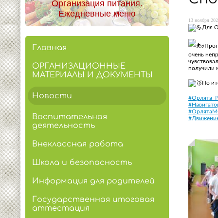
Организация питания.
Ежедневные меню
13 ноября 202
Для О
Прог
Главная
очень непр
чувствовал
ОРГАНИЗАЦИОННЫЕ
получили 
МАТЕРИАЛЫ И ДОКУМЕНТЫ
По ит
Новости
#Орлята_
#Навигато
#Орлята
Воспитательная
#Движени
деятельность
Внеклассная работа
Школа и безопасность
Информация для родителей
Государственная итоговая
аттестация