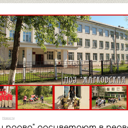
Новости
и права" расцветают в перво