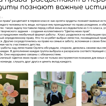
диты познают важные исти
5 г.
и права" расцветают в первом классе: как орлята-эрудиты познают важные ист
ждого человека есть вещи, которые ему принадлежат по праву рождения, и обя
ях- такую задачу поставили перед собой юные исследователи из 1-го класса, у
 творческого задания – создания коллективного "Цветка моих прав".
ыл предложен необычный формат работы . Класс разделился на небольшие груп
ый определенному праву. Кто-то из ребят выбрал лепесток, посвященный праву
я. Другие сосредоточились на праве на семью и заботу, вспоминая о своих близк
ая часть счастливого детства.
 работы над лепестками Орлята обсуждали, спорили, делились своими мыслями 
аждан. В дополнение каждая группа выбрала и раскрасила соответствующий св
бе. Они неразрывно связаны с обязанностями.
личный «Цветок моих прав» стал не только инструментом познания для юных э
 команде, слушать друг друга и ценить вклад каждого.