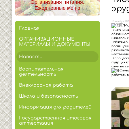
Организация питания.
эру
Ежедневные меню
18 ноября 202
"Мо
Главная
В жизни ка
обязанност
началось с
ОРГАНИЗАЦИОННЫЕ
Ребятам б
МАТЕРИАЛЫ И ДОКУМЕНТЫ
посвященн
развиваютс
неотъемлем
Новости
В процессе
будущих гр
сами по се
Воспитательная
Симво
деятельность
работать в
Внеклассная работа
Школа и безопасность
Информация для родителей
Государственная итоговая
аттестация