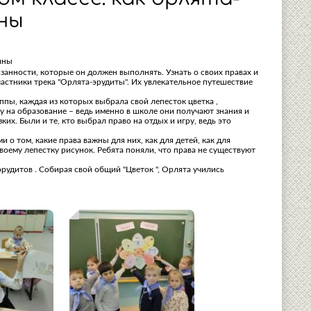
ны
ины
занности, которые он должен выполнять. Узнать о своих правах и
частники трека "Орлята-эрудиты". Их увлекательное путешествие
пы, каждая из которых выбрала свой лепесток цветка ,
 на образование – ведь именно в школе они получают знания и
их. Были и те, кто выбрал право на отдых и игру, ведь это
о том, какие права важны для них, как для детей, как для
оему лепестку рисунок. Ребята поняли, что права не существуют
рудитов . Собирая свой общий "Цветок ", Орлята учились