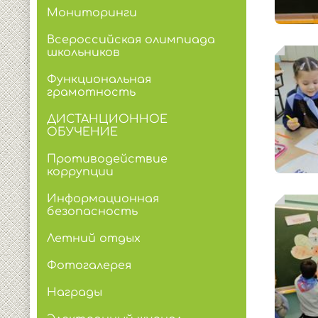
Мониторинги
Всероссийская олимпиада
школьников
Функциональная
грамотность
ДИСТАНЦИОННОЕ
ОБУЧЕНИЕ
Противодействие
коррупции
Информационная
безопасность
Летний отдых
Фотогалерея
Награды