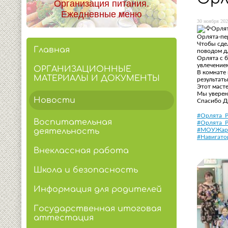
Организация питания.
Ежедневные меню
30 ноября 202
Орлят
Орлята-пе
Чтобы сде
Главная
поводом дл
Орлята с б
увлечением
ОРГАНИЗАЦИОННЫЕ
В комнате 
МАТЕРИАЛЫ И ДОКУМЕНТЫ
результаты
Этот масте
Мы уверен
Новости
Спасибо Ди
#Орлята_
Воспитательная
#Орлята_
деятельность
#МОУЖар
#Навигато
Внеклассная работа
Школа и безопасность
Информация для родителей
Государственная итоговая
аттестация