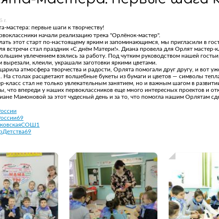
5 г.
а-мастера: первые шаги к творчеству!
рвоклассники начали реализацию трека "Орлёнок-мастер".
лать этот старт по-настоящему ярким и запоминающимся, мы пригласили в гос
я встречи стал праздник «С днём Матери!». Диана провела для Орлят мастер-к
ольшим увлечением взялись за работу. Под чутким руководством нашей гостьи,
 вырезали, клеили, украшали заготовки яркими цветами.
царила атмосфера творчества и радости, Орлята помогали друг другу, и вот у
. На столах расцветают волшебные букеты из бумаги и цветов — символы тепла
р-класс стал не только увлекательным занятием, но и важным шагом в развит
ы, что впереди у наших первоклассников еще много интересных проектов и отк
ане Мамоновой за этот чудесный день и за то, что помогла нашим Орлятам сде
России
России69
ковскаяСОШ1
рДетства69