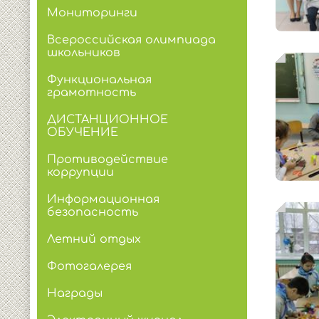
Мониторинги
Всероссийская олимпиада
школьников
Функциональная
грамотность
ДИСТАНЦИОННОЕ
ОБУЧЕНИЕ
Противодействие
коррупции
Информационная
безопасность
Летний отдых
Фотогалерея
Награды