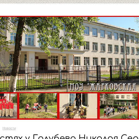
Новости
остях у Голубева Николая Се