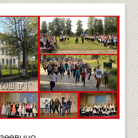
ргеевича