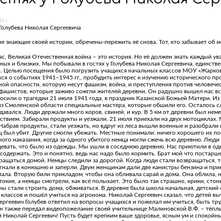
5 г.
 Голубева Николая Сергеевича
е знающие своей истории, обречены-пережить её снова. Тот, кто забывает об и
ас, Великая Отечественная война – это история. Но её должен знать каждый у
ых и близких. Мы побывали в гостях у Голубева Николая Сергеевича, единств
а. Целью посещения было погрузить учащихся начальных классов МОУ «Жарко
ся о событиях 1941–1945 гг., пробудить интерес к изучению исторического п
ной опасности, которую несут фашизм, война, и преступления против человеч
ашистов, которые заживо сожгли жителей деревни. Он радушно вышел нас встр
осили о трагедии 21 июля 1941 года, в праздник Казанской Божьей Матери. Из е
з Смоленской области специальные мастера, которые обшили его. Осталось сл
давался. Люди держали много коров, свиней, и кур. В 5 км от деревни был нем
ствием. Забирали продукты и уезжали. 21 июля приехали на двух мотоциклах. 
Набрав продукты, стали уезжать, но вдруг из леса вышли военные и разобрали 
ц был убит. Другие смогли убежать. Местные понимали: ничего хорошего их по
ого наказания, когда за одного убитого немца могли сжечь всю деревню. Люди
девать, что было из одежды. Мы ушли в соседнюю деревню. Нас приютили в одно
содержать. Это и понятно, ведь нас надо было кормить. Брат мой что постарше,
ращаться домой. Немцы следили за дорогой. Когда люди стали возвращаться, т
гнали в конюшню и заперли. Двум женщинам дали две канистры бензина и прик
упала. Вторую били прикладом, чтобы она обливала сарай и дома. Она облила,
окие, а немцы смотрели, как всё полыхает. Это было так страшно, крики, стоны
ы стали строить дома, обживаться. В деревне была школа начальная, детский с
классов и пошёл учиться на агронома. Николай Сергеевич сказал, что детей вы
ргеевич Голубев ответил на вопросы учащихся и пожелал им учиться, быть тр
н также передал видеопожелание своей учительнице Малиновской В.Ф. – тёплы
 Николай Сергеевич! Пусть будет крепким ваше здоровье, ясным ум и спокойн