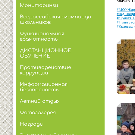
близких. 
Мониторинги
#МОУЖар
#Год_Защи
Всероссийская олимпиада
#Орлята_
школьников
#Навигато
#Краеведч
Функциональная
грамотность
ДИСТАНЦИОННОЕ
ОБУЧЕНИЕ
Противодействие
коррупции
Информационная
безопасность
Летний отдых
Фотогалерея
Награды