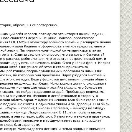
стории, обречён на её повторение».
важающий себя человек, потому что это история нашей Родины,
енного свидетеля деревни Яськино-Волково Гороватского
вская СОШ №1» в атмосферу военного времени, расширить знания
рошлого нашей Родины и сформировать чёткое представление о
еской жизни. Пятилетним мальчишкой он увидел карательную
ечать. Сидя за столом, он спросил, что вы хотели бы узнать?
го рассказа ребята узнали, что отец его построил новый дом, и
ожить одну печь, но началась война. Отец ушёл на фронт. Колхоз
ецкий штаб. Они узнали об этом и стали приезжать за
Мы, ребятишки, впервые увидели их и побежали за ними. Они
мостик, по которому они проезжали. Вдруг раздался выстрел, и
сле этого не ждет. Ведь у фашистов действовал принцип общего
 решили не дожидаться беды. Мама зашла в дом и стала одевать
м доме, но через две недели хозяйка сказала, что больше не
 сказал, что пойдёт в деревню за едой. Пробыв две недели, мы
о они окружили их. Женщин и детей отводили в сторону, а
азали облить сарай. У одной из женщин муж был в сарае. Она не
 но поджечь не смогла. Поджигали финны и бандеровцы. Они были
… «Умру», – говорит, Николай Сергеевич, – «никогда не забуду».
адик, и кузница. Люди сажали лён. В 11 лет я пошёл в школу.
учили, и они успешно работают. У меня много внуков и правнуков.
удолюбивыми, крепкими и в трудную минуту встать на защиту
е слова благодарности.
ым сердце. Желаем долгих лет жизни, тепла родных и внимания