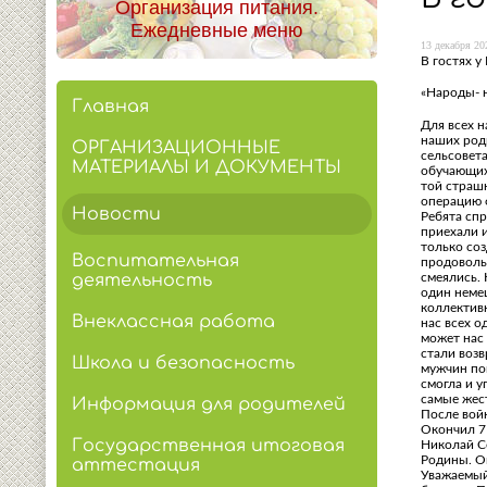
Организация питания.
Ежедневные меню
13 декабря 202
В гостях у
«Народы- н
Главная
Для всех н
наших родн
ОРГАНИЗАЦИОННЫЕ
сельсовет
МАТЕРИАЛЫ И ДОКУМЕНТЫ
обучающих
той страш
операцию ф
Новости
Ребята спр
приехали и
только соз
Воспитательная
продоволь
смеялись. 
деятельность
один неме
коллективн
Внеклассная работа
нас всех о
может нас 
стали возв
Школа и безопасность
мужчин по
смогла и 
самые жест
Информация для родителей
После войн
Окончил 7 
Государственная итоговая
Николай Се
Родины. О
аттестация
Уважаемый