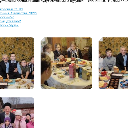
Пусть ваши воспоминания будут светлыми, а будущее — спокойным. Низкий п
ковскаяСОШ1
тника_Отечества_2025
России69
рыДетства69
ескийМузей