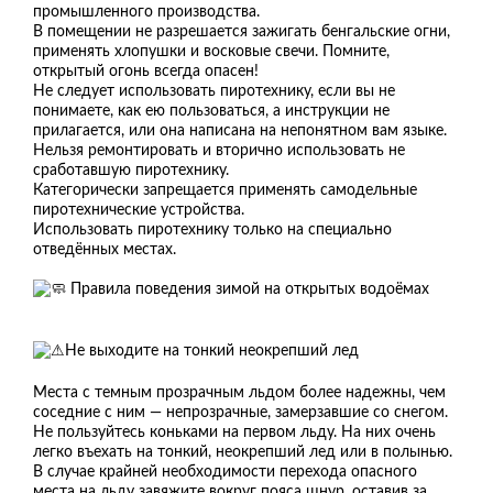
промышленного производства.
В помещении не разрешается зажигать бенгальские огни,
применять хлопушки и восковые свечи. Помните,
открытый огонь всегда опасен!
Не следует использовать пиротехнику, если вы не
понимаете, как ею пользоваться, а инструкции не
прилагается, или она написана на непонятном вам языке.
Нельзя ремонтировать и вторично использовать не
сработавшую пиротехнику.
Категорически запрещается применять самодельные
пиротехнические устройства.
Использовать пиротехнику только на специально
отведённых местах.
Правила поведения зимой на открытых водоёмах
Не выходите на тонкий неокрепший лед
Места с темным прозрачным льдом более надежны, чем
соседние с ним — непрозрачные, замерзавшие со снегом.
Не пользуйтесь коньками на первом льду. На них очень
легко въехать на тонкий, неокрепший лед или в полынью.
В случае крайней необходимости перехода опасного
места на льду завяжите вокруг пояса шнур, оставив за