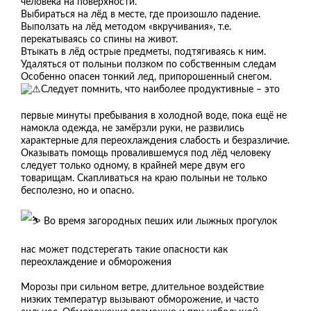
человека на поверхности.
Выбираться на лёд в месте, где произошло падение.
Выползать на лёд методом «вкручивания», т.е.
перекатываясь со спины на живот.
Втыкать в лёд острые предметы, подтягиваясь к ним.
Удаляться от полыньи ползком по собственным следам
Особенно опасен тонкий лед, припорошенный снегом.
Следует помнить, что наиболее продуктивные – это
первые минуты пребывания в холодной воде, пока ещё не
намокла одежда, не замёрзли руки, не развились
характерные для переохлаждения слабость и безразличие.
Оказывать помощь провалившемуся под лёд человеку
следует только одному, в крайней мере двум его
товарищам. Скапливаться на краю полыньи не только
бесполезно, но и опасно.
Во время загородных пеших или лыжных прогулок
нас может подстерегать такие опасности как
переохлаждение и обморожения
Морозы при сильном ветре, длительное воздействие
низких температур вызывают обморожение, и часто