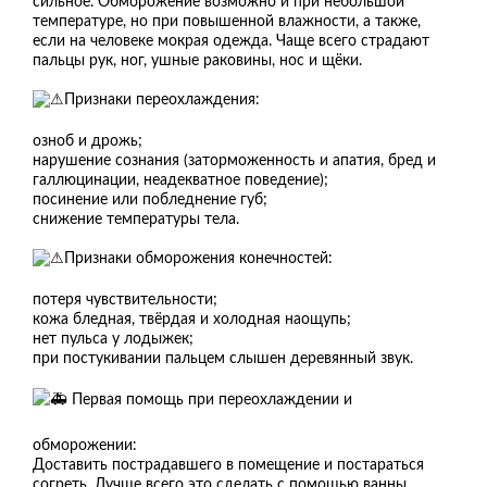
сильное. Обморожение возможно и при небольшой
температуре, но при повышенной влажности, а также,
если на человеке мокрая одежда. Чаще всего страдают
пальцы рук, ног, ушные раковины, нос и щёки.
Признаки переохлаждения:
озноб и дрожь;
нарушение сознания (заторможенность и апатия, бред и
галлюцинации, неадекватное поведение);
посинение или побледнение губ;
снижение температуры тела.
Признаки обморожения конечностей:
потеря чувствительности;
кожа бледная, твёрдая и холодная наощупь;
нет пульса у лодыжек;
при постукивании пальцем слышен деревянный звук.
Первая помощь при переохлаждении и
обморожении:
Доставить пострадавшего в помещение и постараться
согреть. Лучше всего это сделать с помощью ванны,