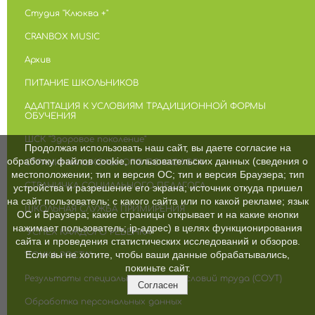
Студия "Клюква +"
CRANBOX MUSIC
Архив
ПИТАНИЕ ШКОЛЬНИКОВ
АДАПТАЦИЯ К УСЛОВИЯМ ТРАДИЦИОННОЙ ФОРМЫ
ОБУЧЕНИЯ
ШСК "Здоровое поколение"
Продолжая использовать наш сайт, вы даете согласие на
обработку файлов cookie, пользовательских данных (сведения о
СТРАНИЧКА ШКОЛЬНОГО ПСИХОЛОГА
местоположении; тип и версия ОС; тип и версия Браузера; тип
СТРАНИЧКА СОЦИАЛЬНОГО ПЕДАГОГА
устройства и разрешение его экрана; источник откуда пришел
на сайт пользователь; с какого сайта или по какой рекламе; язык
ШКОЛЬНАЯ СЛУЖБА ПРИМИРЕНИЯ
ОС и Браузера; какие страницы открывает и на какие кнопки
нажимает пользователь; ip-адрес) в целях функционирования
"УСПЕХ КАЖДОГО РЕБЕНКА"
сайта и проведения статистических исследований и обзоров.
Если вы не хотите, чтобы ваши данные обрабатывались,
"ТОЧКА РОСТА"
покиньте сайт.
Результаты специальной оценки условий труда (СОУТ)
Согласен
Обработка персональных данных