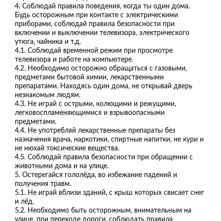
4. Соблюдай правила поведения, когда ты один дома.
Будь осторожным при контакте с электрическими
приборами, соблюдай правила безопасности при
включении и выключении телевизора, электрического
утюга, чайника и т.д.
4.1. Соблюдай временной режим при просмотре
телевизора и работе на компьютере.
4.2. Необходимо осторожно обращаться с газовыми,
предметами бытовой химии, лекарственными
препаратами. Находясь один дома, не открывай дверь
незнакомым людям.
4.3. Не играй с острыми, колющими и режущими,
легковоспламеняющимися и взрывоопасными
предметами.
4.4. Не употребляй лекарственные препараты без
назначения врача, наркотики, спиртные напитки, не кури и
не нюхай токсические вещества.
4.5. Соблюдай правила безопасности при обращении с
животными дома и на улице.
5. Остерегайся гололёда, во избежание падений и
получения травм.
5.1. Не играй вблизи зданий, с крыш которых свисает снег
и лёд.
5.2. Необходимо быть осторожным, внимательным на
улице, при переходе дороги, соблюдать правила