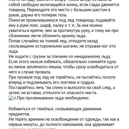
собой свободно волочащийся конец, если сзади движется
товарищ. Переходите это место с большим шестом в
руках, держа eгo поперек тела.
Помогая провалившемуся под лед товарищу, подавайте
ему в руки пояс, шарф, палку и т. п. За них можно
ухватиться крепче, чем за протянутую руку, к тому же при
сближении легче обломить кромку льда.
Попав случайно на тонкий лед, отходите назад
скользящими осторожными шагами, не отрывая ног ото
льда.
Не ходите с грузом за плечами по ненадежному льду.
Если этого нельзя избежать, обязательно снимайте одну
из лямок заплечного мешка, чтобы сразу освободиться от
него в случае провала.
При провале под лед не теряйтесь, не пытайтесь ползти
вперед и подламывать его локтями и грудью.
Постарайтесь лечь "на спину и выползти на свой след, а
затем, не вставая, отползти от опасного места.
При проламывании льда необходимо:
Избавиться от тяжёлых, сковывающих движения
предметов.
Не терять времени на освобождение от одежды, так как в
первые минуты, до полного намокания, она удерживает