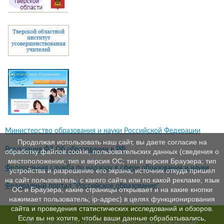
Министерство образования и науки Российской Федерации
Продолжая использовать наш сайт, вы даете согласие на
Реализация ФЗ Об образовании в РФ
обработку файлов cookie, пользовательских данных (сведения о
местоположении; тип и версия ОС; тип и версия Браузера; тип
Федеральная служба по надзору в сфере образования и науки
устройства и разрешение его экрана; источник откуда пришел
на сайт пользователь; с какого сайта или по какой рекламе; язык
Федералный портал "Российское образование"
ОС и Браузера; какие страницы открывает и на какие кнопки
нажимает пользователь; ip-адрес) в целях функционирования
сайта и проведения статистических исследований и обзоров.
Если вы не хотите, чтобы ваши данные обрабатывались,
Муниципальное общеобразовательное учреждение