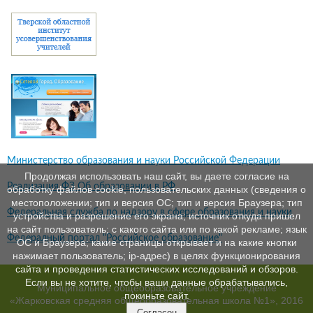
Министерство образования и науки Российской Федерации
Продолжая использовать наш сайт, вы даете согласие на
Реализация ФЗ Об образовании в РФ
обработку файлов cookie, пользовательских данных (сведения о
местоположении; тип и версия ОС; тип и версия Браузера; тип
Федеральная служба по надзору в сфере образования и науки
устройства и разрешение его экрана; источник откуда пришел
на сайт пользователь; с какого сайта или по какой рекламе; язык
Федералный портал "Российское образование"
ОС и Браузера; какие страницы открывает и на какие кнопки
нажимает пользователь; ip-адрес) в целях функционирования
сайта и проведения статистических исследований и обзоров.
Если вы не хотите, чтобы ваши данные обрабатывались,
Муниципальное общеобразовательное учреждение
покиньте сайт.
«Жарковская средняя общеобразовательная школа №1», 2016
Согласен