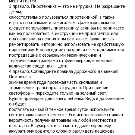
мест и гостей.
3 правило. Пиротехника — это не игрушка! Не разрешайте
детям,
самостоятельно пользоваться пиротехникой, а также
играть со спичками и зажигалкам. Даже взрослым не
следует использовать пиротехнику, если вы не понимаете
как ею пользоваться, а инструкции не прилагается, или
она написана на непонятном вам языке. Также нельзя
ремонтировать и вторично использовать не сработавшую
пиротехнику. В новогодние праздники ежегодно имеются
пострадавшие с серьезными механическими и
термическими травмами от фейерверков, и немалое
количество среди них — дети.
4 правило. Соблюдайте правила дорожного движения!
Помните, в
зимнее время года проезжая часть скользкая и
торможение транспорта затруднено. При наличии
светофора — переходите только на зеленый свет.
Будьте примером для своего ребенка. Ведь в дальнейшем,
он будет
поступать как вы! В темное время суток используйте
светоотражающие элементы! Его использование снижает
вероятность получения травмы на любой местности в
шесть раз. В сумерках и в темноте, даже хорошему,
аккуратному водителю сложно разглядеть пешехода,