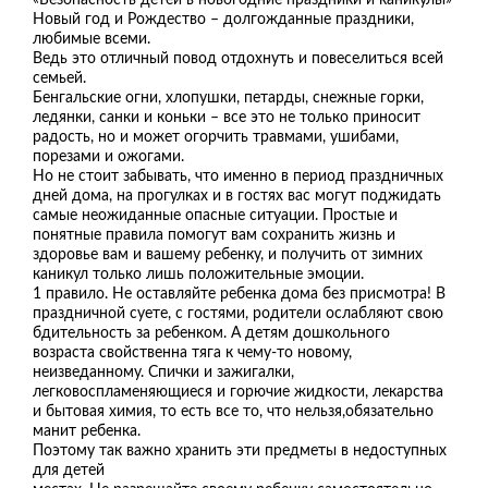
Новый год и Рождество – долгожданные праздники,
любимые всеми.
Ведь это отличный повод отдохнуть и повеселиться всей
семьей.
Бенгальские огни, хлопушки, петарды, снежные горки,
ледянки, санки и коньки – все это не только приносит
радость, но и может огорчить травмами, ушибами,
порезами и ожогами.
Но не стоит забывать, что именно в период праздничных
дней дома, на прогулках и в гостях вас могут поджидать
самые неожиданные опасные ситуации. Простые и
понятные правила помогут вам сохранить жизнь и
здоровье вам и вашему ребенку, и получить от зимних
каникул только лишь положительные эмоции.
1 правило. Не оставляйте ребенка дома без присмотра! В
праздничной суете, с гостями, родители ослабляют свою
бдительность за ребенком. А детям дошкольного
возраста свойственна тяга к чему-то новому,
неизведанному. Спички и зажигалки,
легковоспламеняющиеся и горючие жидкости, лекарства
и бытовая химия, то есть все то, что нельзя,обязательно
манит ребенка.
Поэтому так важно хранить эти предметы в недоступных
для детей