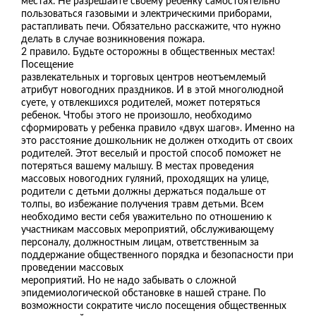
местах. Не разрешайте своему ребенку самостоятельно
пользоваться газовыми и электрическими приборами,
растапливать печи. Обязательно расскажите, что нужно
делать в случае возникновения пожара.
2 правило. Будьте осторожны в общественных местах!
Посещение
развлекательных и торговых центров неотъемлемый
атрибут новогодних праздников. И в этой многолюдной
суете, у отвлекшихся родителей, может потеряться
ребенок. Чтобы этого не произошло, необходимо
сформировать у ребенка правило «двух шагов». Именно на
это расстояние дошкольник не должен отходить от своих
родителей. Этот веселый и простой способ поможет не
потеряться вашему малышу. В местах проведения
массовых новогодних гуляний, проходящих на улице,
родители с детьми должны держаться подальше от
толпы, во избежание получения травм детьми. Всем
необходимо вести себя уважительно по отношению к
участникам массовых мероприятий, обслуживающему
персоналу, должностным лицам, ответственным за
поддержание общественного порядка и безопасности при
проведении массовых
мероприятий. Но не надо забывать о сложной
эпидемиологической обстановке в нашей стране. По
возможности сократите число посещения общественных