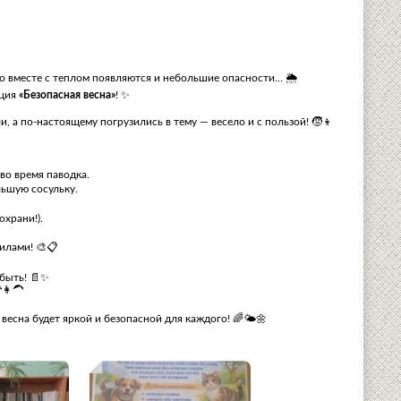
 Но вместе с теплом появляются и небольшие опасности… 🌦️
кция
«Безопасная весна»
! ✨
и, а по‑настоящему погрузились в тему — весело и с пользой! 🧒👦
во время паводка.
льшую сосульку.
охрани!).
илами! 🎨📋
быть! 📄✨
👩‍🦱
есна будет яркой и безопасной для каждого! 🌈🌤️🌼