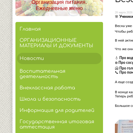
Организация питания.
Ежедневные меню
20 марта 2026 
🌸
Ученики
Весна уже 
Главная
Чтобы ребя
ОРГАНИЗАЦИОННЫЕ
В ней акти
МАТЕРИАЛЫ И ДОКУМЕНТЫ
Что же они
Новости
💧
Про во
❄️
Про сосу
🥶
Про гол
Воспитательная
📞
Про по
деятельность
А еще соз
Внеклассная работа
В конце к
Теперь реб
Школа и безопасность
Большое сп
Информация для родителей
Государственная итоговая
аттестация