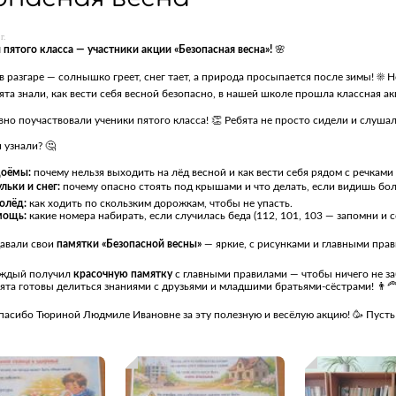
г.
 пятого класса — участники акции «Безопасная весна»!
🌸
в разгаре — солнышко греет, снег тает, а природа просыпается после зимы! ☀️
та знали, как вести себя весной безопасно, в нашей школе прошла классная а
вно поучаствовали ученики пятого класса! 👏 Ребята не просто сидели и слушал
 узнали? 🤔
доёмы:
почему нельзя выходить на лёд весной и как вести себя рядом с речками 
льки и снег:
почему опасно стоять под крышами и что делать, если видишь бо
олёд:
как ходить по скользким дорожкам, чтобы не упасть.
мощь:
какие номера набирать, если случилась беда (112, 101, 103 — запомни и с
давали свои
памятки «Безопасной весны»
— яркие, с рисунками и главными прав
аждый получил
красочную памятку
с главными правилами — чтобы ничего не за
ята готовы делиться знаниями с друзьями и младшими братьями‑сёстрами! 👨‍🦰
асибо Тюриной Людмиле Ивановне за эту полезную и весёлую акцию! 🥳 Пусть в