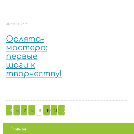
30.11.2025 г.
Орлята-
мастера:
первые
шаги к
творчеству!
6
7
8
9
10
11
Главная