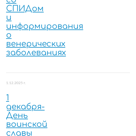
СПИДом
и
информирования
о
венерических
заболеваниях
1.12.2025 г.
1
декабря-
День
воинской
славы