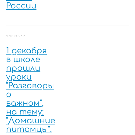
России
1.12.2025 г.
1 декабря
в школе
прошли
уроки
"Разговоры
о
важном",
на тему:
"Домашние
питомцы".