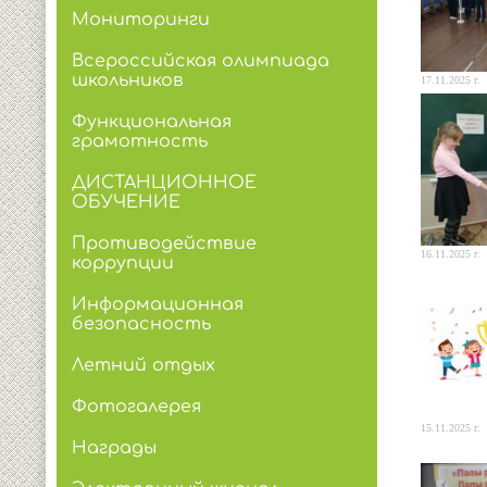
Мониторинги
Всероссийская олимпиада
школьников
17.11.2025 г.
Функциональная
грамотность
ДИСТАНЦИОННОЕ
ОБУЧЕНИЕ
Противодействие
16.11.2025 г.
коррупции
Информационная
безопасность
Летний отдых
Фотогалерея
15.11.2025 г.
Награды