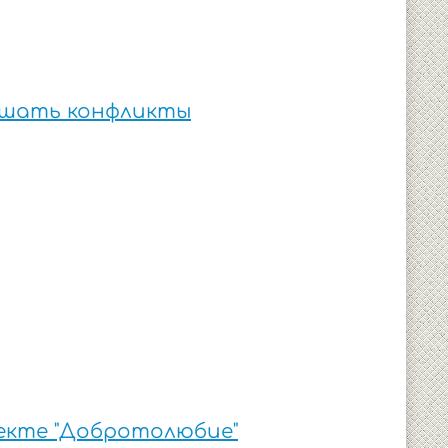
решать конфликты
екте "Добротолюбие"