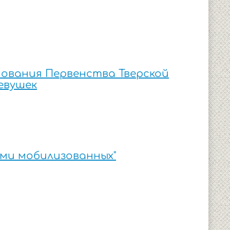
ования Первенства Тверской
евушек
ями мобилизованных"