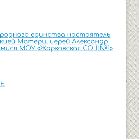
ародного единства настоятель
жией Матери, иерей Александр
имися МОУ «Жарковская СОШ№1»
ТЬ